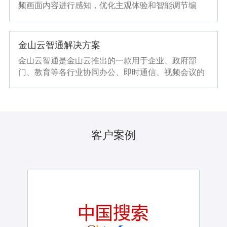
频画面内容进行感知，优化主观体验和智能调节编
码，追求人眼视觉感受。可应用于多种视频场景，传
输带宽更小，视觉体验更好。
金山云智通解决方案
金山云智通是金山云推出的一款用于企业、政府部
门、教育等各行业协同办公、即时通信、视频会议的
新兴协作一体化平台。金山云智通以金山云公有云为
技术支撑，以单位组织架构为中心，集成办公协作、
即时消息、文件传输、高清语音、视频会议、电子白
板、同事圈、云直播、云监控等功能于一体，提供统
一的门户及协同服务。
客户案例