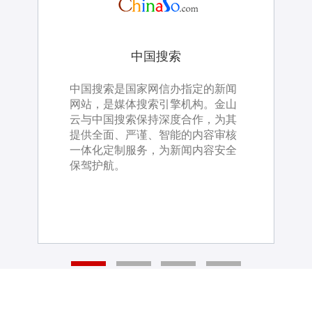
捷成华视网聚
捷成华视网聚
人民网科技
中国搜索
号百控股
中国搜索
针对客户海量存储和业务转型要
中国搜索是国家网信办指定的新闻
号百控股是中国电信旗下唯一A股
金山云为客户建设私有云平台，通
针对客户海量存储和业务转型要
中国搜索是国家网信办指定的新闻
求，金山云为客户提供混合云方
网站，是媒体搜索引擎机构。金山
上市公司，致力打造成为中国电信
过全面整合各方面资源信息，从而
求，金山云为客户提供混合云方
网站，是媒体搜索引擎机构。金山
案，通过混合云部署，满足了客户
云与中国搜索保持深度合作，为其
的内容文化服务集成公司。金山云
使资源更加高效、安全、稳定、敏
案，通过混合云部署，满足了客户
云与中国搜索保持深度合作，为其
的海量存储需求，提升客户的运
提供全面、严谨、智能的内容审核
与号百在智能媒体领域进行深度合
捷，形成能够为各媒体单位提供整
的海量存储需求，提升客户的运
提供全面、严谨、智能的内容审核
维、运营效率。建立版权管理机
一体化定制服务，为新闻内容安全
作，为其提供AI和大数据技术支
体服务的基础平台，进一步提高人
维、运营效率。建立版权管理机
一体化定制服务，为新闻内容安全
制，降低版权泄露风险，
保驾护航。
持，共同研发智能拆条、智能编辑
民日报社的国际传播能力。
制，降低版权泄露风险，
保驾护航。
等相关产品。