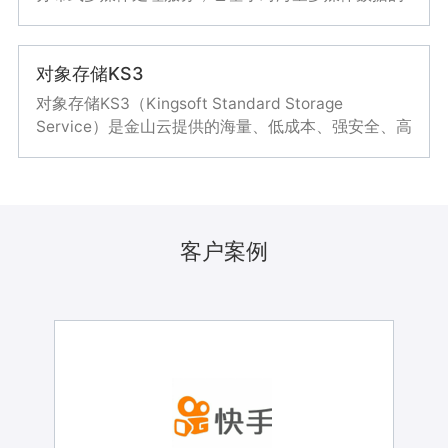
依托于金山云高等级的数据中心体系、高质量的资源
解两大应用场景。
大数据
深度学习，建立科学的视频质量评价体系，并结合强
储备、高弹性的公有云资源以及专业化的服务体系，
大的编码技术，提供的智能、优质、高效的媒体处理
企业本身结合短视频用户的线上、线下行为，研究用
向客户提供本地IT基础设施+私有云+公有云整体化的
服务。
优势
对象存储KS3
户的基本属性、生活形态以及行为特征开展智能推
一站式解决方案，帮助企业轻松实现混合组网，构建
荐、智能营销业务。
兼顾平台安全、资源弹性、管理灵活的混合云IT基础
内容安全基于海量训练数据确保识别的高准确率，有
对象存储KS3（Kingsoft Standard Storage
设施。
效帮助客户降低色情、暴恐、涉政等违规风险；提供
Service）是金山云提供的海量、低成本、强安全、高
一站式的API接入服务；根据不同内容特点，提供定
可靠的分布式云存储服务，为用户解决存储扩容、数
详细说明
制化算法模型，满足不同的审核场景；解决大并发内
据可靠安全以及分布式访问等相关复杂问题。用户可
详细说明
基于大数据云的产品与服务可以大规模接入各种日志
容的审核效率问题，大幅度节省人工成本。内容理解
以使用KS3，使用RESTful API便捷地存储和获取图
数据，实现日志数据的收集、传输、存储与高性能分
金山云混合云架构，将高弹性业务迁入金山云VPC，
标签体系丰富，覆盖数十种业务场景，实现高效的内
片、音频、视频、文本等各类数据文件。
析。
需要特殊架构的业务迁入金山云KIS，关键私密业务
容分类、分发和管理。
客户案例
及数据保留在客户私有IDC。实现业务按需部署和灵
活调度，整体上云。