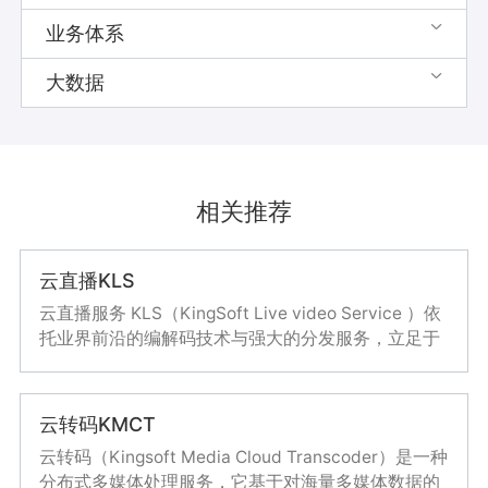
业务体系

大数据

相关推荐
云直播KLS
云直播服务 KLS（KingSoft Live video Service ）依
托业界前沿的编解码技术与强大的分发服务，立足于
金山云的IaaS基础设施，提供经过市场考验的专业、
稳定流畅、高并发的一站式云直播服务。
内容审核
云转码KMCT
支持图片、视频、音频、文本四种内容格式的识别，
云转码（Kingsoft Media Cloud Transcoder）是一种
业务体系
基于大数据和深度学习技术，赋能内容安全和内容理
分布式多媒体处理服务，它基于对海量多媒体数据的