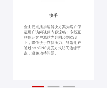
映客
快手
映客
快手
B站
利用深度学习算法，对色情、暴
金山云点播加速解决方案为客户保
金山云丰富的CDN分发网络资源支
利用深度学习算法，对色情、暴
金山云点播加速解决方案为客户保
恐、涉政、敏感人物、广告等内容
证用户访问视频内容流畅；专线互
撑B站带宽突发场景；金山云KIS混
恐、涉政、敏感人物、广告等内容
证用户访问视频内容流畅；专线互
精准识别，高效低成本地满足视
联保证客户源站内容同步到KS3
合云架构与公有云服务进行无缝打
精准识别，高效低成本地满足视
联保证客户源站内容同步到KS3
频、直播产品的审核需求。针对交
上，降低快手存储压力。终端用户
通，为客户提供可伸缩的计算服
频、直播产品的审核需求。针对交
上，降低快手存储压力。终端用户
叉审核检测定制了策略模型，大大
通过httpDNS调度方式访问边缘节
务；强大的编码服务，为客户提供
叉审核检测定制了策略模型，大大
通过httpDNS调度方式访问边缘节
提升了客户视频审核召回率和准确
点，避免劫持问题。
智能、优质、高效的媒体处理。
提升了客户视频审核召回率和准确
点，避免劫持问题。
率。
率。