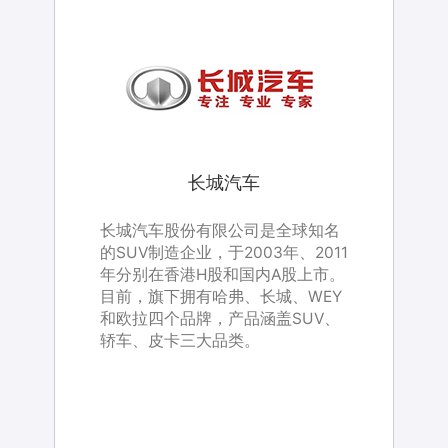
长城汽车
长城汽车
WPS
小米
融云
小米
北京小米科技有限公司成立于2010
长城汽车股份有限公司是全球知名
全球富媒体即时通讯云服务商，致
WPS是我国自主知识产权的软件代
北京小米科技有限公司成立于2010
长城汽车股份有限公司是全球知名
年4月，是一家专注于智能产品自
的SUV制造企业，于2003年、2011
力于为开发者、企业提供安全、稳
表，自1988年诞生以来，
年4月，是一家专注于智能产品自
的SUV制造企业，于2003年、2011
主研发的移动互联网公司。
年分别在香港H股和国内A股上市。
定、可靠、覆盖全球的即时通讯云
WPSOffice产品不断变革、创新、
主研发的移动互联网公司。
年分别在香港H股和国内A股上市。
目前，旗下拥有哈弗、长城、WEY
服务。
拓展，现已在诸多行业和领域超越
目前，旗下拥有哈弗、长城、WEY
和欧拉四个品牌，产品涵盖SUV、
了同类产品，成为国内办公软件的
和欧拉四个品牌，产品涵盖SUV、
轿车、皮卡三大品类。
优选。
轿车、皮卡三大品类。