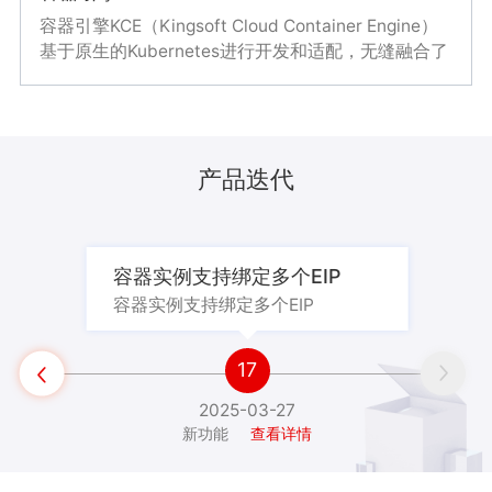
秒级创建
效率。
Kubernetes
容器引擎KCE（Kingsoft Cloud Container Engine）
无需提前添加服务器，直接启动容器
基于原生的Kubernetes进行开发和适配，无缝融合了
低成本
金山云生态的其他基础资源和产品服务，为客户提供
按需申请容器规格，按照实际使用的秒数进行计费，
高可靠、高性能、高度可扩展的容器管理服务。
建议搭配产品
任务完成后自动停止计费，大幅降低用户使用资源的
成本投入
容器引擎
负载均衡
弹性IP
产品迭代
建议搭配产品
对象存储
消息队列RabbitMQ
容器实例支持绑定多个EIP
容器实例支持绑定多个EIP

17


2025-03-27
新功能
查看详情