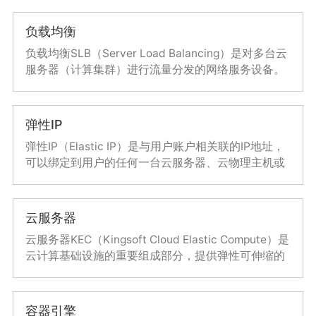
负载均衡
负载均衡SLB（Server Load Balancing）是对多台云
服务器（计算集群）进行流量分发的网络服务设备。
它可以通过流量分发，快速提高应用系统对外的服务
能力；隐藏实际服务端口，增强内部系统的安全性；
事件驱动类型业务
通过消除服务单点故障，提升应用系统的可靠性
弹性IP
Serverless形态的容器，适合构建基于事件驱动型的
弹性IP（Elastic IP）是与用户账户相关联的IP地址，
接入k8s集群场景
业务。借助金山云容器实例，提供高弹性、高并发的
可以绑定到用户的任何一台云服务器、云物理主机或
通过虚拟节点，支持将容器实例作为Kubernetes集群
事件处理能力
负载均衡上；借助弹性IP地址，您可以快速的将地址
中的Pod进行调度。容器实例为您的集群提供额外的
重新映射到账户中的另一个云服务器、云物理主机或
海量弹性能力
负载均衡上，从而屏蔽实例故障。金山云弹性IP拥有
高弹性
云服务器
多种灵活的计费方式，可以满足各种业务场景的需
秒级的弹性扩容能力，有效应对高弹性、高并发的场
云服务器KEC（Kingsoft Cloud Elastic Compute）是
求。
高弹性
景
云计算基础设施的重要组成部分，提供弹性可伸缩的
借助于金山云容器实例的庞大资源池，赋予
计算容量，令开发者能够轻松进行互联网规模计算、
免运维
Kubernetes集群额外的海量弹性能力
部署所需服务器环境。云服务器相对物理服务器更为
简单高效，可随时根据业务需要进行调配，提升运维
无需管理宿主机和集群，直接运行容器，兼容
容器引擎