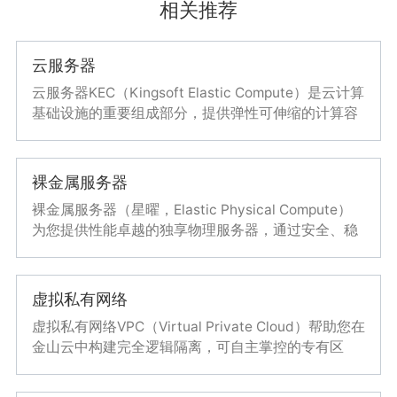
时，自动进行缩容，降低成本
为用户业务软件开发、编译、测试、集成部署提供了
相关推荐
全套的、完整的流程
建议搭配产品
云服务器
优势三
云服务器KEC（Kingsoft Elastic Compute）是云计算
消除开发、测试、上线过程中出现的人为低级失误，
云服务器
弹性伸缩
基础设施的重要组成部分，提供弹性可伸缩的计算容
提高生产效率
量，令开发者能够轻松进行互联网规模计算、部署所
需服务器环境。云服务器相对物理服务器更为简单高
效，可随时根据业务需要进行调配，提升运维效率。
裸金属服务器
裸金属服务器（星曜，Elastic Physical Compute）
为您提供性能卓越的独享物理服务器，通过安全、稳
定、便捷的计算服务帮助您快速构建与扩容高性能需
求的应用服务。金山云裸金属服务器还可为您提供便
捷的网络部署及IT运维服务。金山云裸金属服务器基
虚拟私有网络
于第二代英特尔至强可扩展处理器，构建智慧云基
虚拟私有网络VPC（Virtual Private Cloud）帮助您在
石。
金山云中构建完全逻辑隔离，可自主掌控的专有区
域，让您在自定义的虚拟网络中部署金山云各种服
务。此外，您也可以通过专线/VPN等连接方式将VPC