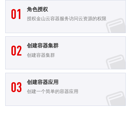
01
角色授权
授权金山云容器服务访问云资源的权限
02
创建容器集群
持续集成/持续发布
创建容器集群
金山云容器服务提供了从代码提交到应用部署的
弹性伸缩
DevOps的完整流程。通过在金山云容器引擎上部署
金山云容器服务可以根据服务的负载情况自动进行扩/
服务，开发人员在 Git 或其他代码平台提交新代码
缩容，当服务负载较高时，自动进行服务扩容并秒级
后，可立即进行代码的构建、测试、打包集成。在持
03
创建容器应用
部署，响应并发请求；在服务负载较低时，在不影响
续集成的基础上，将集成的代码部署到运行环境中
线上服务的前提下自动执行缩容，节约资源成本。全
创建一个简单的容器应用
程不需要人为干预，为您免去人工部署的负担
优势一
提供持续集成/持续交付的能力
优势
优势二
扩容/缩容过程自动化，无需人为干预 服务负载较低