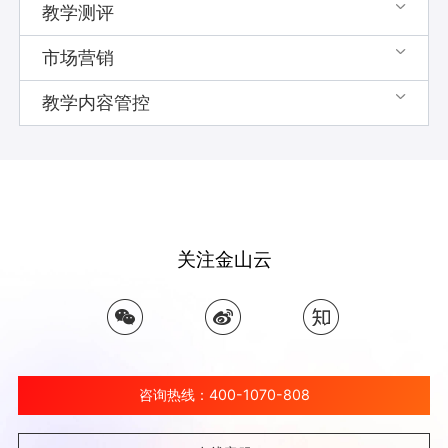
教学测评

市场营销

教学内容管控

关注金山云
咨询热线：400-1070-808
教学测评
在线搜题、口语评测、教学评测