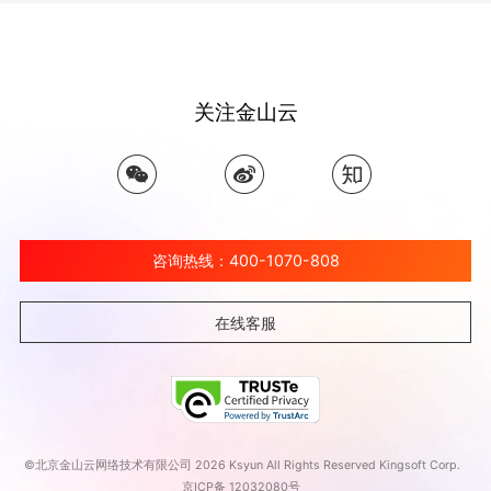
上传到用户自有机房。数据通过数据预处理后再上传
至金山云云端。 2.上传至金山云云端的数据经过大数
据平台的处理后，下发至训练计算存储集群。同时通
过人工智能平台快速搭建开发环境，协助进行模型的
关注金山云
训练开发及迭代。 3.训练好的模型代码和业务数据通
过网络传输至推理集群，实现推理模型的快速部署。
4.外界的访问请求通过SLB负载均衡发送至各推理节
点，快速推理，返回响应数据。
咨询热线：400-1070-808
在线客服
©北京金山云网络技术有限公司 2026 Ksyun All Rights Reserved Kingsoft Corp.
京ICP备 12032080号