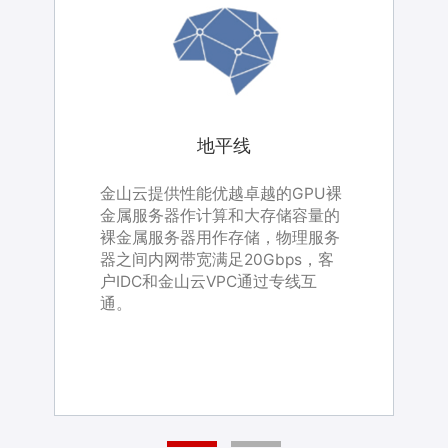
创新奇智
创新奇智
地平线
地平线
金山云通过IDC机柜资源和高速
金山云提供性能优越卓越的GPU裸
金山云通过IDC机柜资源和高速
金山云提供性能优越卓越的GPU裸
BGP带宽资源，协助创新奇智进行
金属服务器作计算和大存储容量的
BGP带宽资源，协助创新奇智进行
金属服务器作计算和大存储容量的
服务器托管，减少客户在运维上的
裸金属服务器用作存储，物理服务
服务器托管，减少客户在运维上的
裸金属服务器用作存储，物理服务
成本投入，把精力更多的集中在核
器之间内网带宽满足20Gbps，客
成本投入，把精力更多的集中在核
器之间内网带宽满足20Gbps，客
AI行业方案产品架构图
心业务，助力AI行业发展。
户IDC和金山云VPC通过专线互
心业务，助力AI行业发展。
户IDC和金山云VPC通过专线互
金山云为用户提供KMR大数据平台、人工智能平台、
通。
通。
存储、数据库、计算资源等产品。协助用户快速搭建
云端训练、推理集群。
数据流传输过程
1.图片、视频、语音、文字等多类型数据通过采集端