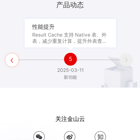
和非结构化数据（向量）的融合检索与分析，使用
的业务，导致系统运行不稳定。预留足够的资源往往
用”的问题。 Relyt 提供了卓越的实时性、弹性和可靠
上，无需 ETL 即可一站式完成数据存储、数据查询和
自适应选择压缩算法和编码方式，保证了 I/O 的高效
产品动态
SQL接口就可以快速的搭建起视频、音频、图片、文
又意味着高额的资源成本。 其次，随着业务并发量的
性，采用“存算分离 + SHARED-DATA”架构， 计算资
数据分析等核心业务需求，将数据处理难度降至最小
率，从而实现存储成本最小化。
本等非结构化数据与结构化数据混合检索等功能。
增加，数据写入并发和数据查询并发也会相应增大。
源实例 DPS 集群支持按需部署、按需扩展，灵活应对
的同时，保证了数据的实时性。
这同样会消耗大量的数据仓库系统计算资源。如果系
业务变化的敏捷需求。
性能提升
统无法有效地处理高并发请求，也可能会影响到线上
Result Cache 支持 Native 表、外
正在运行的业务，导致系统运行不稳定。因此，数据
表，减少重复计算，提升外表查询
仓库系统需要具备高并发处理能力，能够在高并发情
的性能，优化整体查询效率

况下，保持系统的稳定运行。
5


2025-03-11
新功能
关注金山云