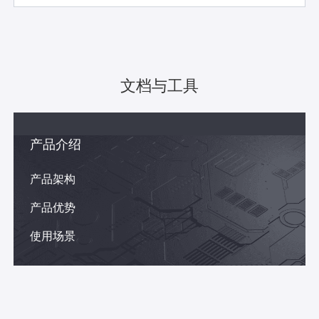
文档与工具
降低分析系统的存储成本
产品介绍
在传统数据处理场景中，存储往往是计算之外另一个
简化数据链路
产品架构
困扰企业的主要瓶颈。不同的计算引擎和系统可能需
数据处理是一个复杂的过程，而数据链路的复杂性往
要存储多份冗余数据，这不仅增加了存储成本，也使
高系统敏捷性要求
产品优势
往是难点中的难点。通常情况下，数据需要经过多个
得数据管理变得复杂。这样的问题在需要处理大量数
随着业务的发展，数据不断增长，而许多企业的已有
系统和工具进行 ETL（提取、转换、加载），这不仅
据的企业中尤其突出，如游戏、SaaS、金融、电商和
使用场景
分析系统强稳定性要求
数据仓库系统困于资源、性能等瓶颈，无法满足企业
使得数据流程变得复杂，也大大增加了运维的难度和
物联网等领域。 Relyt 的向量化计算引擎 DPS 支持行
随着企业业务的发展，数据量呈现出爆炸性的增长。
随着业务发展所带来的数据存储、计算、分析等相关
成本。尤其是在需要进行试错的情况下，复杂的数据
列混存，使得 Relyt 在全局只需维护一份数据，无需
AI向量存储、检索与分析
新的业务SQL查询可能需要扫描大量的数据，这将消
需求，亟需一套能够快速根据业务变化进行敏捷调整
链路可能会使得试错成本极高。 Relyt 数据云支持结
冗余备份。此外，Relyt 通过创新性的产品设计，例
随着AI的技术发展，尤其是大语言模型的横空出世，
耗大量的数据仓库系统计算资源。如果系统资源分配
的系统，业务的变化带来数据分析的稳定性问题。例
构化、半结构化等多种格式的数据，分析型、事务
如 Sort Key 裁剪，显著减少了系统的 I/O 操作，至多
非结构化数据分析成为可能。Relyt 提供结构化数据
不当或者处理能力不足，可能会影响到线上正在运行
如新增业务 SQL 影响正在运行的业务，导致“不敢
型、数据科学 & AI 等多种数据负载，在 Relyt 数据云
可降低 99%。此外，在行列混存基础上，Relyt 支持