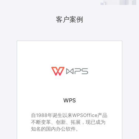
客户案例
哔哩哔哩
哔哩哔哩
WPS
WPS
小米
哔哩哔哩（bilibili）现为国内主流
自1988年诞生以来WPSOffice产品
北京小米科技有限责任公司成立于
哔哩哔哩（bilibili）现为国内主流
自1988年诞生以来WPSOffice产品
的年轻人文化社区，拥有动画、番
不断变革、创新、拓展，现已成为
2010年4月，是一家专注于智能产
的年轻人文化社区，拥有动画、番
不断变革、创新、拓展，现已成为
剧、国创、音乐、舞蹈、游戏、时
知名的国内办公软件。
品自主研发的移动互联网公司。
剧、国创、音乐、舞蹈、游戏、时
知名的国内办公软件。
尚等分区，并开设直播、游戏中
尚等分区，并开设直播、游戏中