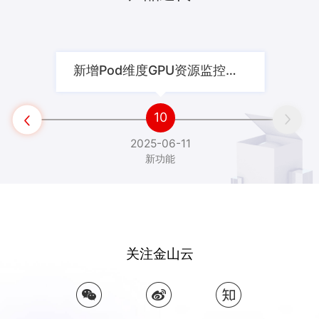
新增Pod维度GPU资源监控功能，支持查看任务Pod的GPU资源监控数据

10


2025-06-11
新功能
业务痛点及需求
企业模型选择受限和自运维成本高、单机算力不足和
高并发请求延迟、服务单点故障和任务排队
关注金山云
优势1
提供开箱即用的预置大模型（如DeepSeek R1/V3、