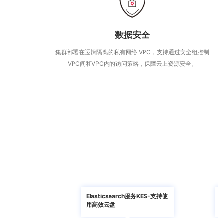
数据安全
集群部署在逻辑隔离的私有网络 VPC，支持通过安全组控制
VPC间和VPC内的访问策略，保障云上资源安全。
h服务-智能运维上
Elasticsearch服务KES-支持使
用高效云盘
