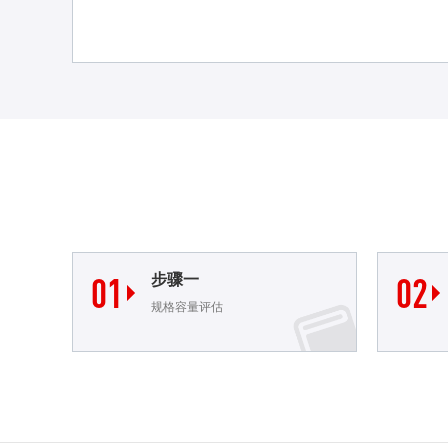
01
步骤一
02


规格容量评估