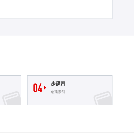
04
步骤四

创建索引