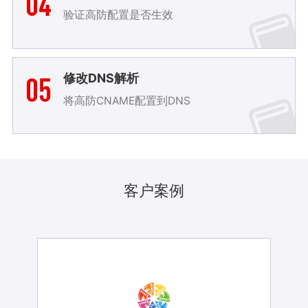
04
游戏安全防护解决方案
验证高防配置是否生效
一站式游戏安全防护和安全运维体验，支持手游、端
游、页游全游戏类型，全协议支持，支持专线定制回
源
05
修改DNS解析
将高防CNAME配置到DNS
解决游戏CC
针对游戏特有的复杂CC基于数据包深度身份识别，仅
放行正常游戏客户端请求流量，解决游戏CC问题
客户案例